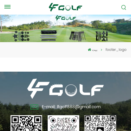
footer_logo
بيت
E-mail: lfgolf888@gmail.com