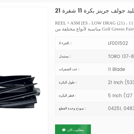
REEL + ASM [ES ، LOW DRAG (21) ، 1
Golf Greens Fairway Tou
LF001502
الجزء لا. :
TORO 137-8
يستبدل :
11 Blade
عدد الشفرات :
21 Inch (5
طول البكرة :
5 Inch (12
قطر البكرة :
04251, 0483
نموذج وحدة القطع :
مطلوب الان