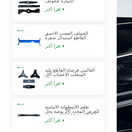
الدوارة للجولف
اقرأ أكثر
الجولف العشب الاحمق
القاطع استبدال شفرة
اقرأ أكثر
العالمي فرشاة القاطع بليد
المتقلب الأعشاب آكل
شفرات استبدال
اقرأ أكثر
طقم الأسطوانة الأمامية
للقرص المخدد 26 بوصة يحل
محل AMT2968 BM25318
اقرأ أكثر