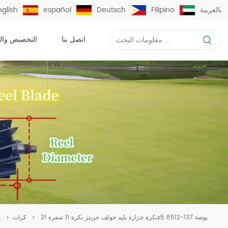
بالعربية
Filipino
Deutsch
español
nglish
اتصل بنا
التخصيص وال
بكرة جزازة بليد جولف جرينز بكرة 11 شفرة 21x5 بوصة 137-8512
كرات
ب