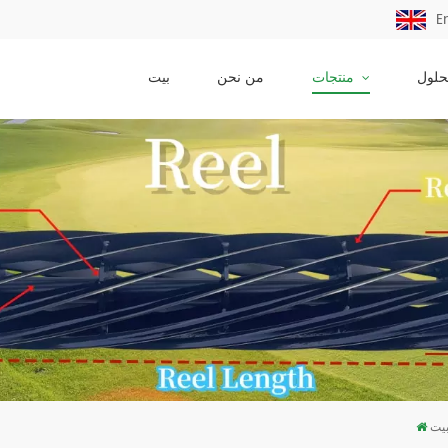
E
حلول
منتجات
من نحن
بيت
يت