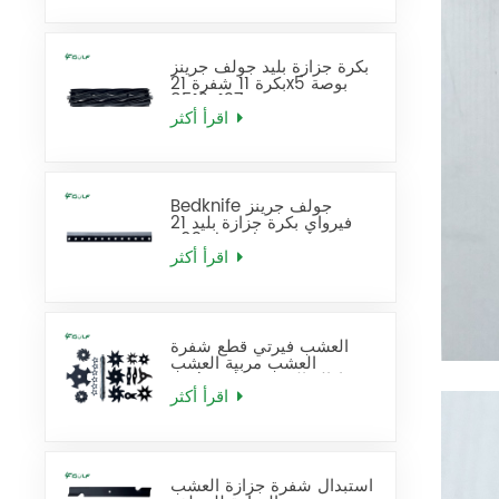
بكرة جزازة بليد جولف جرينز
بكرة 11 شفرة 21x5 بوصة
137-8512
اقرأ أكثر
Bedknife جولف جرينز
فيرواي بكرة جزازة بليد 21
بوصة قياسي يحل محل 93-
4262
اقرأ أكثر
العشب فيرتي قطع شفرة
العشب مربية العشب
Dethatcher إزالة القش
شفرة استبدال
اقرأ أكثر
استبدال شفرة جزازة العشب