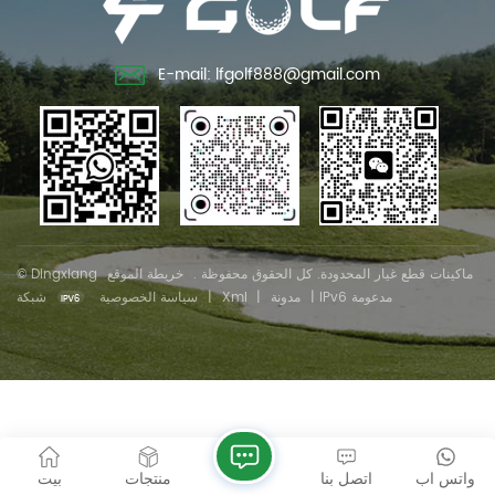
E-mail: lfgolf888@gmail.com
© Dingxiang ماكينات قطع غيار المحدودة. كل الحقوق محفوظة .
خريطة الموقع
شبكة IPv6 مدعومة
|
مدونة
|
Xml
|
سياسة الخصوصية
واتس اب
اتصل بنا
منتجات
بيت