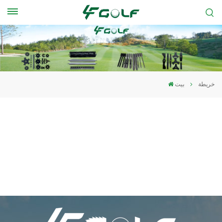
خريطة
بيت