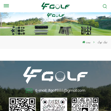
تيك توك
بيت
E-mail: lfgolf888@gmail.com