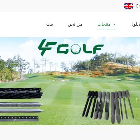
E
حلول
منتجات
من نحن
بيت