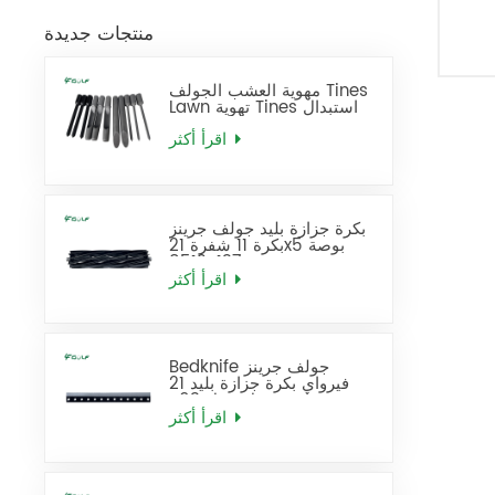
منتجات جديدة
مهوية العشب الجولف Tines
Lawn تهوية Tines استبدال
اقرأ أكثر
بكرة جزازة بليد جولف جرينز
بكرة 11 شفرة 21x5 بوصة
137-8512
اقرأ أكثر
Bedknife جولف جرينز
فيرواي بكرة جزازة بليد 21
بوصة قياسي يحل محل 93-
4262
اقرأ أكثر