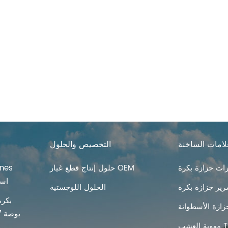
لامات الساخنة
التخصيص والحلول
ت جزازة بكرة
حلول إنتاج قطع غيار OEM
Lawn تهو
ير جزازة بكرة
الحلول اللوجستية
بكرة
زازة الأسطوانة
Tines