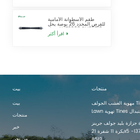
طقم الأسطوانة الأمامية
للقرص المخدد 26 بوصة يحل
محل AMT2968 BM25318
اقرأ أكثر
منتجات
بيت
مهوية العشب الجولف Tines
بيت
ية Tines استبدال
منتجات
 جزازة بليد جولف جرينز
خبر
بكرة 11 شفرة 21x5 بوصة 137-
من نحن
8512