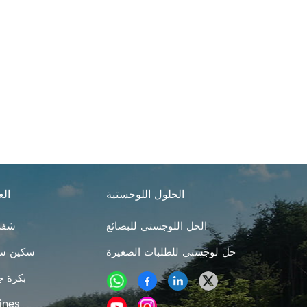
الحلول اللوجستية
الع
الحل اللوجستي للبضائع
شفرا
حل لوجستي للطلبات الصغيرة
سكين سر
بكرة ج
مهوية العشب 