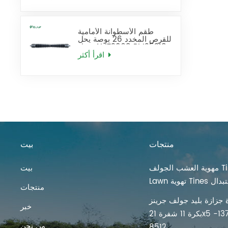
طقم الأسطوانة الأمامية
للقرص المخدد 26 بوصة يحل
محل AMT2968 BM25318
اقرأ أكثر
منتجات
بيت
مهوية العشب الجولف Tines
بيت
ية Tines استبدال
منتجات
 جزازة بليد جولف جرينز
خبر
بكرة 11 شفرة 21x5 بوصة 137-
من نحن
8512