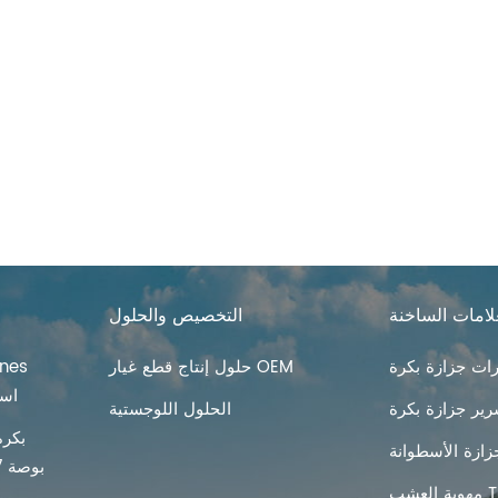
لامات الساخنة
التخصيص والحلول
ت جزازة بكرة
حلول إنتاج قطع غيار OEM
Lawn تهو
ير جزازة بكرة
الحلول اللوجستية
بكرة
زازة الأسطوانة
Tines