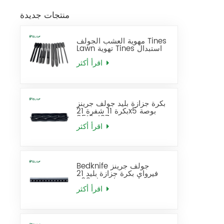
منتجات جديدة
مهوية العشب الجولف Tines
Lawn تهوية Tines استبدال
اقرأ أكثر
بكرة جزازة بليد جولف جرينز
بكرة 11 شفرة 21x5 بوصة
137-8512
اقرأ أكثر
Bedknife جولف جرينز
فيرواي بكرة جزازة بليد 21
بوصة قياسي يحل محل 93-
4262
اقرأ أكثر