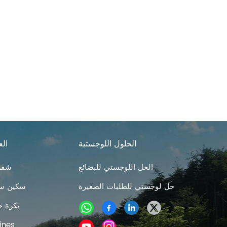
الحلول اللوجستية
الع
الحل اللوجستي للبضائع
شفرا
حل لوجستي للطلبات الصغيرة
سكين سر
بكرة ج
مهوية العشب 