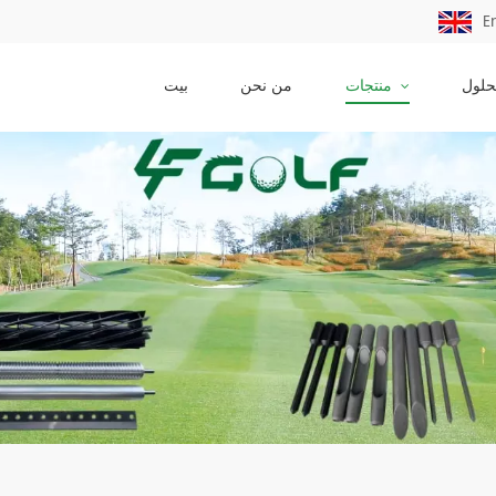
E
حلول
منتجات
من نحن
بيت