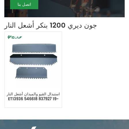
اتصل بنا
جون ديري 1200 بنكر أشعل النار
استبدال القبو والميدان أشعل النار
ET13936 546618 837927 19-
109 837927