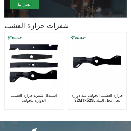
اتصل بنا
شفرات جزازة العشب
جزازة العشب الجولف بليد دوارة
استبدال شفرة جزازة العشب
32MTx529L تحل محل البنك
الدوارة للجولف
الدولي