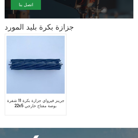
اتصل بنا
جزازة بكرة بليد المورد
جرينز فيرواي جزازة بكرة 11 شفرة
22x5 بوصة مفتاح خارجي
AMT2885