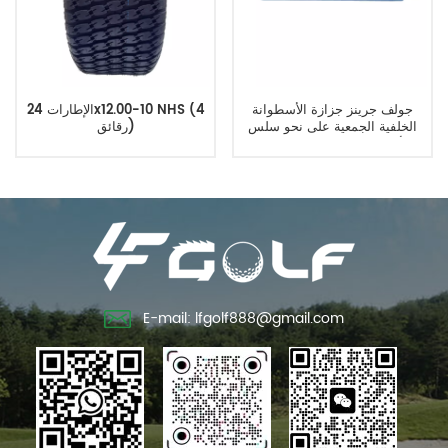
جولف جرينز جزازة الأسطوانة
الإطارات 24x12.00-10 NHS (4
الخلفية الجمعية على نحو سلس
رقائق)
الألومنيوم 18 بوصة يحل محل
120-9605
E-mail: lfgolf888@gmail.com