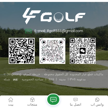
E-mail: lfgolf888@gmail.com
© Dingxiang ماكينات قطع غيار المحدودة. كل الحقوق محفوظة .
خريطة الموقع
شبكة IPv6 مدعومة
|
مدونة
|
Xml
|
سياسة الخصوصية
واتس اب
اتصل بنا
منتجات
بيت