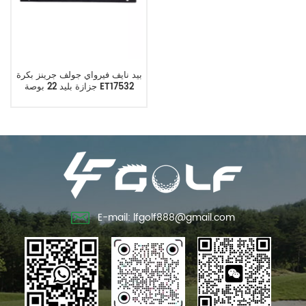
بيد نايف فيرواي جولف جرينز بكرة
جزازة بليد 22 بوصة ET17532
E-mail: lfgolf888@gmail.com