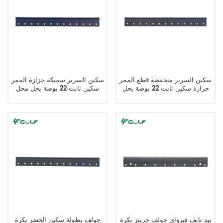
سكين السرير منخفضة قطع الممر
سكين السرير سميكة جزازة الممر
جزازة سكين ثابت 22 بوصة يحل
سكين ثابت 22 بوصة يحل محل
محل 5003150
503477
بيد نايف فيرواي جولف جرينز بكرة
جولف بطولة سكين الخضر بكرة