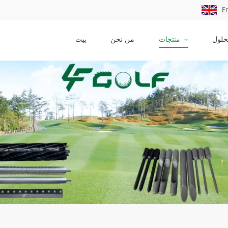
E
حلول
منتجات
من نحن
بيت