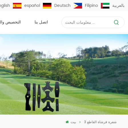
بالعربية
Filipino
Deutsch
español
nglish
اتصل بنا
التخصيص وال
3 شفرة فرشاة القاطع
بيت