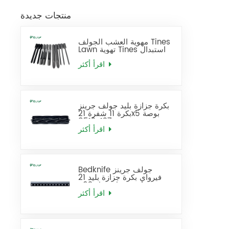
منتجات جديدة
مهوية العشب الجولف Tines
Lawn تهوية Tines استبدال
اقرأ أكثر
بكرة جزازة بليد جولف جرينز
بكرة 11 شفرة 21x5 بوصة
137-8512
اقرأ أكثر
Bedknife جولف جرينز
فيرواي بكرة جزازة بليد 21
بوصة قياسي يحل محل 93-
4262
اقرأ أكثر