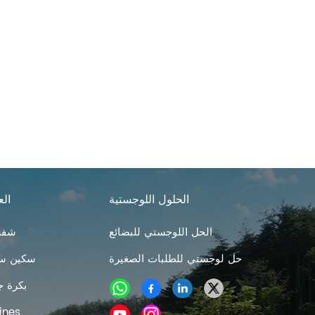
الحلول اللوجستية
الع
الحل اللوجستي للبضائع
شفرا
حل لوجستي للطلبات الصغيرة
سكين سر
بكرة ج
مهوية العشب 