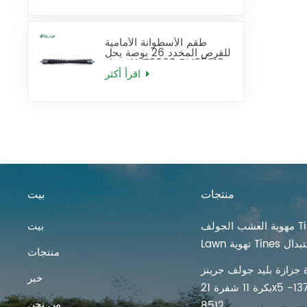
طقم الأسطوانة الأمامية
للقرص المخدد 26 بوصة يحل
محل AMT2968 BM25318
اقرأ أكثر
منتجات
بيت
مهوية العشب الجولف Tines
بيت
ية Tines استبدال
منتجات
 جزازة بليد جولف جرينز
خبر
بكرة 11 شفرة 21x5 بوصة 137-
من نحن
8512