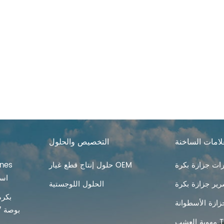
لامات الساخنة
التخصيص والحلول
ت جزازة بكرة
حلول إنتاج قطع غيار OEM
Lawn تهو
ير جزازة بكرة
الحلول اللوجستية
بكرة
زازة الأسطوانة
Tines