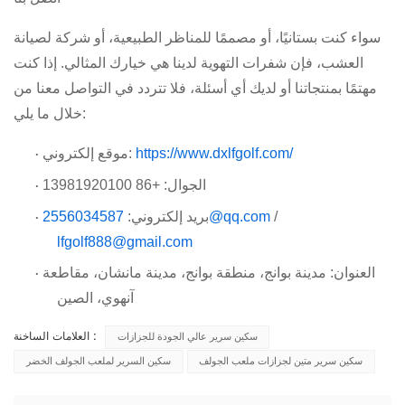
سواء كنت بستانيًا، أو مصممًا للمناظر الطبيعية، أو شركة لصيانة
العشب، فإن شفرات التهوية لدينا هي خيارك المثالي. إذا كنت
مهتمًا بمنتجاتنا أو لديك أي أسئلة، فلا تتردد في التواصل معنا من
خلال ما يلي:
https://www.dxlfgolf.com/
موقع إلكتروني:
·
الجوال: +86 13981920100
·
/
2556034587@qq.com
بريد إلكتروني:
·
lfgolf888@gmail.com
العنوان: مدينة بوانج، منطقة بوانج، مدينة مانشان، مقاطعة
·
آنهوي، الصين
العلامات الساخنة :
سكين سرير عالي الجودة للجزازات
سكين سرير متين لجزازات ملعب الجولف
سكين السرير لملعب الجولف الخضر