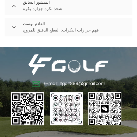
المنشور السابق
شحذ بكرة جزازة بكرة
القادم بوست
فهم جزازات البكرات: القطع الدقيق للمروج
E-mail: lfgolf888@gmail.com