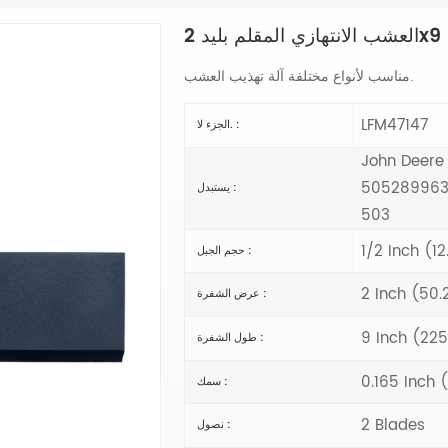
آلة تهذيب العشب.
مناسب لأنواع مختلفة
LFM47147
الجزء لا. :
John Deere
505289963/
يستبدل :
503
1/2 Inch (1
حجم الجبل :
2 Inch (50
عرض الشفرة :
9 Inch (22
طول الشفرة :
0.165 Inch
سمك :
2 Blades
نصول :