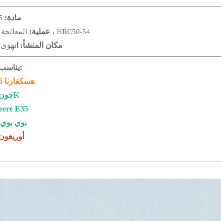
مادة:
65 
عملية:
المعالجة الحرارية ، HRC50-54
مكان المنشأ:
انهوى 
يناسب النماذج:
هسكفارنا 475 جنيه
جون ديري 3K
eere
E35
بوي بوي
أوريغون