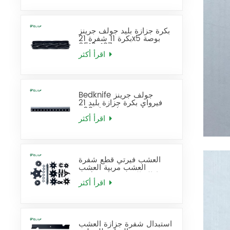
بكرة جزازة بليد جولف جرينز
بكرة 11 شفرة 21x5 بوصة
137-8512
اقرأ أكثر
Bedknife جولف جرينز
فيرواي بكرة جزازة بليد 21
بوصة قياسي يحل محل 93-
4262
اقرأ أكثر
العشب فيرتي قطع شفرة
العشب مربية العشب
Dethatcher إزالة القش
شفرة استبدال
اقرأ أكثر
استبدال شفرة جزازة العشب