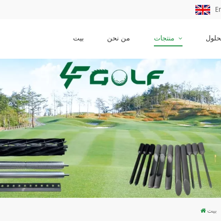
E
حلول
منتجات
من نحن
بيت
بيت