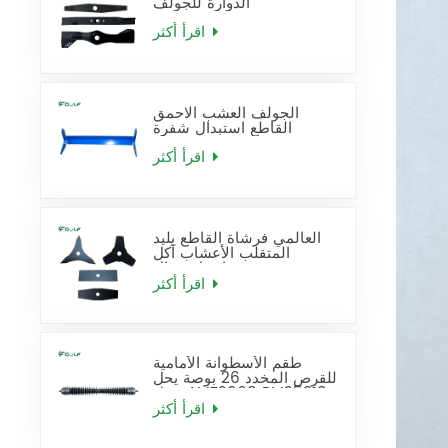
الدوارة للجولف
اقرأ أكثر
الجولف العشب الاحمق
القاطع استبدال شفرة
اقرأ أكثر
العالمي فرشاة القاطع بليد
المتقلب الأعشاب آكل
شفرات استبدال
اقرأ أكثر
طقم الأسطوانة الأمامية
للقرص المخدد 26 بوصة يحل
محل AMT2968 BM25318
اقرأ أكثر