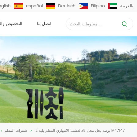
بالعربية
Filipino
Deutsch
español
nglish
اتصل بنا
التخصيص وال
العشب الانتهازي المقلم بليد 2x9 بوصة يحل محل M47147
شفرات المقلم