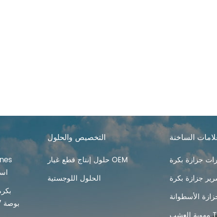
لامات الساخنة
التخصيص والحلول
ت جزازة بكرة
حلول إنتاج قطع غيار OEM
Lawn تهو
ير جزازة بكرة
الحلول اللوجستية
بكرة
زازة الأسطوانة
Tines