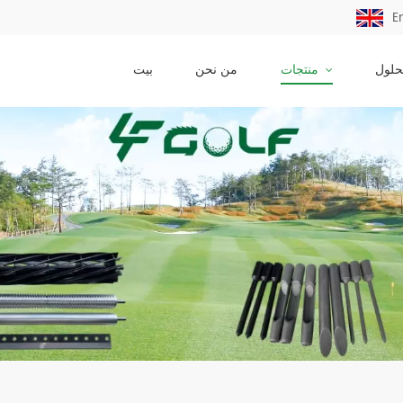
E
حلول
منتجات
من نحن
بيت