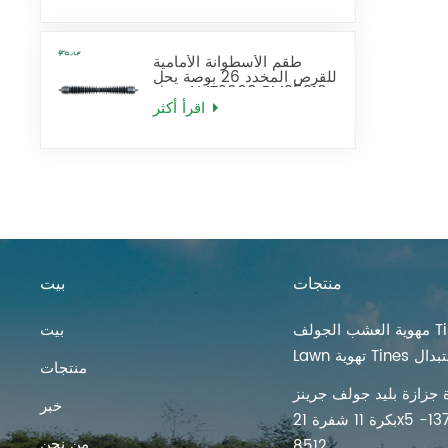
طقم الأسطوانة الأمامية
للقرص المخدد 26 بوصة يحل
محل AMT2968 BM25318
اقرأ أكثر
منتجات
بيت
مهوية العشب الجولف Tines
بيت
ية Tines استبدال
منتجات
 جزازة بليد جولف جرينز
خبر
بكرة 11 شفرة 21x5 بوصة 137-
من نحن
8512