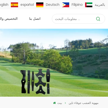
بالعربية
Filipino
Deutsch
español
nglish
اتصل بنا
التخصيص وال
مهوية العشب جوفاء تاين
بيت