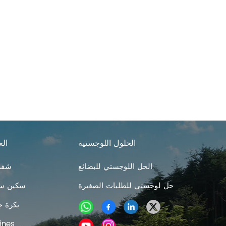
الحلول اللوجستية
الع
الحل اللوجستي للبضائع
شفرا
حل لوجستي للطلبات الصغيرة
سكين سر
بكرة ج
مهوية العشب 