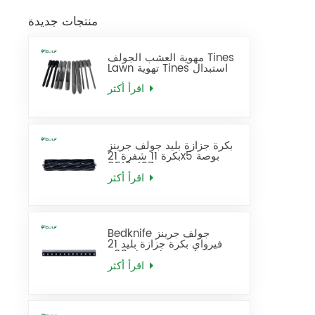
منتجات جديدة
مهوية العشب الجولف Tines
Lawn تهوية Tines استبدال
اقرأ أكثر
بكرة جزازة بليد جولف جرينز
بكرة 11 شفرة 21x5 بوصة
137-8512
اقرأ أكثر
Bedknife جولف جرينز
فيرواي بكرة جزازة بليد 21
بوصة قياسي يحل محل 93-
4262
اقرأ أكثر