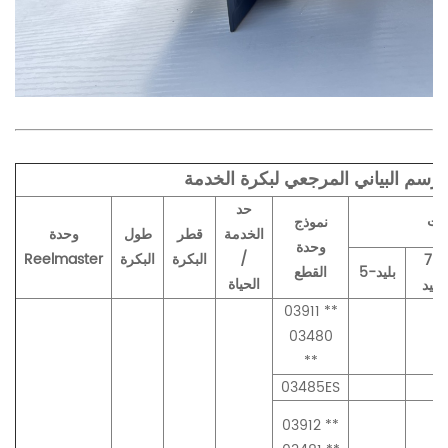
حد
نموذج
الخدمة
قطر
طول
وحدة
وحدة
/
البكرة
البكرة
Reelmaster
7-
5-بليد
القطع
الحياة
بليد
03911 **
03480
**
03485ES
03912 **