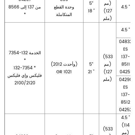
مم)
5”
4.5 "
وحدة القطع
من 137 إلى 8566
18 "
(127
المتكاملة
*
ملم)
4.5 "
04832
ES
الخدمة 132-7354
(533
137-
*
8511
مم)
5”
(2012 وأحدث)
132-7354 *
GR 1021
21 "
(127
04251
فليكس وإي فليكس
ملم)
04290
2100/2120
ES
137-
8512
04252
4.5 "
(114
(533
مم)