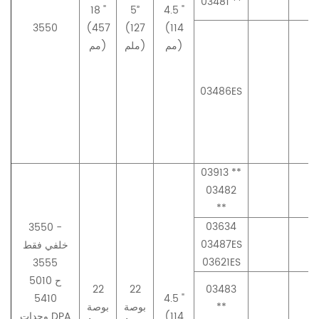
03481 **
18 "
5”
4.5 "
3550
(457
(127
(114
مم)
ملم)
مم)
03486ES
03913 **
03482
**
03634
3550 -
03487ES
خلفي فقط
03621ES
3555
5010 ح
22
22
03483
5410
4.5 "
**
بوصة
بوصة
(114
وحدات DPA