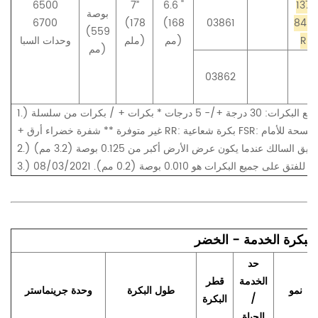
6500
7”
6.6 "
137-
بوصة
6700
(178
(168
03861
845
(559
RR
مم)
ملم)
وحدات السبا
مم)
03862
1.) زاوية طحن تصريف شفرة البكرة لجميع البكرات: 30 درجة +/- 5 درجات * بكرات + / بكرات من سلسلة EdgeSeries
خضراء أرق RR: بكرة شعاعية FSR: بكرة ممسحة للأمام
ى جميع البكرات هو 0.010 بوصة (0.2 مم). 08/03/2021
 لبكرة الخدمة - الخضر
حد
الخدمة
قطر
نمو
طول البكرة
وحدة جرينماستر
/
البكرة
الحياة