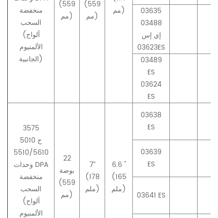
(559
(559
مم)
منخفضة
03635
مم)
مم)
السحب
03488
(ألواح
إي إس
الألمنيوم
03623ES
الجانبية)
03489
ES
03624
ES
03638
ES
3575
5010 ح
03639
5510/5610
22
ES
6.6 "
7”
وحدات DPA
بوصة
(165
(178
منخفضة
(559
ملم)
ملم)
السحب
مم)
03641 ES
(ألواح
الألمنيوم