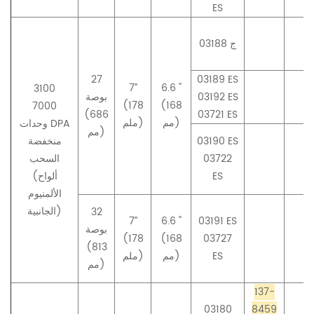
ES
03188 ج
27
03189 ES
7”
6.6 "
3100
03192 ES
بوصة
(178
(168
7000
(686
03721 ES
مم)
ملم)
وحدات DPA
مم)
03190 ES
منخفضة
03722
السحب
ES
(ألواح
الألمنيوم
الجانبية)
32
7”
6.6 "
03191 ES
بوصة
(178
(168
03727
(813
ES
مم)
ملم)
مم)
137-
03180
8459