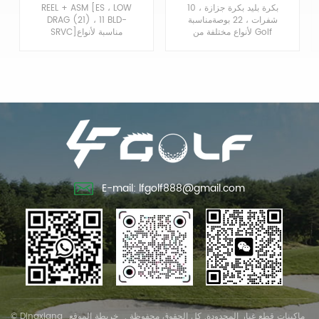
بكرة بليد بكرة جزازة ، 10
REEL + ASM [ES ، LOW
خارجية AMT2894
شفرات ، 22 بوصةمناسبة
DRAG (21) ، 11 BLD-
لأنواع مختلفة من Golf
SRVC]مناسبة لأنواع
Greens Fairway
مختلفة من Golf Greens
Fairway Tournament
Tournament Reel
Mower Reel Bladeشفرة
Reel Mower Bladeشفرة
بكرة جزازة العشب.
بكرة جزازة العشب.
E-mail: lfgolf888@gmail.com
© Dingxiang ماكينات قطع غيار المحدودة. كل الحقوق محفوظة .
خريطة الموقع