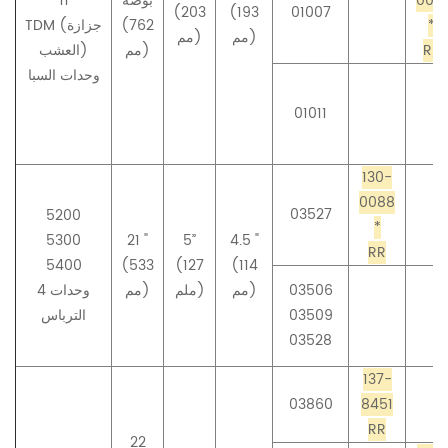
0071
بوصة
11
(203
(193
01007
*
(762
TDM (جزازة
مم)
مم)
RR
مم)
العشب)
وحدات السبا
01011
130-
0088
03527
5200
*
5300
21 "
5”
4.5 "
RR
5400
(533
(127
(114
03506
مم)
ملم)
مم)
4 وحدات
03509
الترباس
03528
137-
03860
8451
RR
22