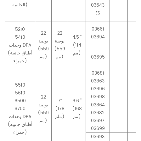
الجانبية)
03643
ES
03661
5210
22
22
03694
5410
4.5 "
بوصة
بوصة
(114
وحدات DPA
(559
(559
مم)
(أطباق جانبية
مم)
مم)
03695
حمراء)
03681
03863
5510
03696
5610
03698
22
6500
7”
6.6 "
03864
بوصة
6700
(178
(168
(559
03682
مم)
ملم)
وحدات DPA
03697
مم)
(أطباق جانبية
03699
حمراء)
03693