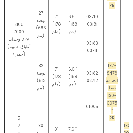
RR
27
7”
6.6 "
03710
بوصة
(178
(168
03181
3100
(686
مم)
ملم)
7000
مم)
وحدات DPA
03183
(أطباق جانبية
03711
حمراء)
32
137-
7”
6.6 "
8476
03182
بوصة
(178
(168
الخدمة
03712
(813
مم)
ملم)
فقط
مم)
130-
0075
01005
*
RR
5
7
30
130-
8”
7.6 "