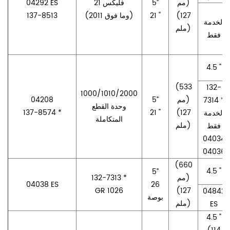
مم)
5”
فليكس 21
04292 ES
(127
21 "
(2011 وما فوق)
137-8513
الخدمة
ملم)
فقط
4.5 "
(533
132-
1000/1010/2000
مم)
5”
04208
7314 *
وحدة القطع
137-8574 *
21 "
(127
الخدمة
المتكاملة
ملم)
فقط
04034
04036
(660
4.5 "
5”
مم)
132-7313 *
04038 ES
26
GR 1026
(127
04842
بوصة
ملم)
ES
4.5 "