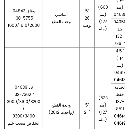
(114
مم)
(660
5”
04843 وفاق
04035
مم)
أساسي
138-5755
26
(127
وحدة القطع
04056
بوصة
1600/1610/2600
ملم)
ES
132-
7361 *
4.5 "
(114
مم)
04613
04618
الخدمة
04039 ES
فقط
132-7362 *
(533
3000/3100/3200
137-
مم)
5”
وحدة القطع
/
8511
(127
21 "
(2012 وأحدث)
3300/3400
04614
ملم)
04619
انخفاض سحب ختم