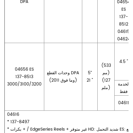
DPA
04654
ES
137-
8512
04615
04624
4.5 "
(533
04656 ES
مم)
5”
وحدات القطع DPA
137-8513
(127
21 "
(2011 وما فوق)
الخدمة
3000/3100/3200
ملم)
فقط
04611
04616
* 137-8497