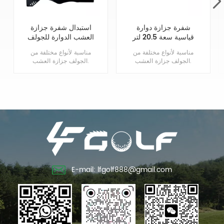
شفرة جزازة دوارة
استبدال شفرة جزازة
قياسية سعة 20.5 لتر
العشب الدوارة للجولف
في اتجاه عقارب
مناسبة لأنواع مختلفة من
مناسبة لأنواع مختلفة من
الساعة (RH) تحل
الجولف جزازة العشب.
الجولف جزازة العشب.
محل 110-4701
E-mail: lfgolf888@gmail.com