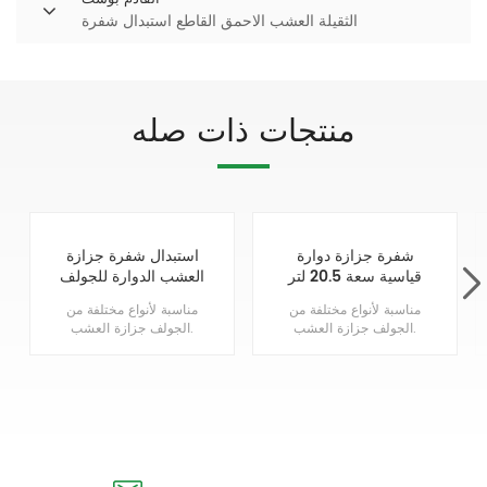
الثقيلة العشب الاحمق القاطع استبدال شفرة
منتجات ذات صله
شفرة جزازة دوارة
استبدال شفرة جزازة
قياسية سعة 20.5 لتر
العشب الدوارة للجولف
في اتجاه عقارب
مناسبة لأنواع مختلفة من
مناسبة لأنواع مختلفة من
الساعة (RH) تحل
الجولف جزازة العشب.
الجولف جزازة العشب.
محل 110-4701