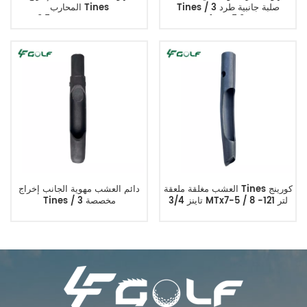
Tines صلبة جانبية طرد 3 /
المحارب Tines
9.5mmMTx111mmL
4MTx5.9L
العشب مغلقة ملعقة Tines كورينج
دائم العشب مهوية الجانب إخراج
تاينز 3/4 MTx7-5 / 8 لتر 121-
Tines مخصصة 3 /
4MTx5.9Lx0.622ID
4894