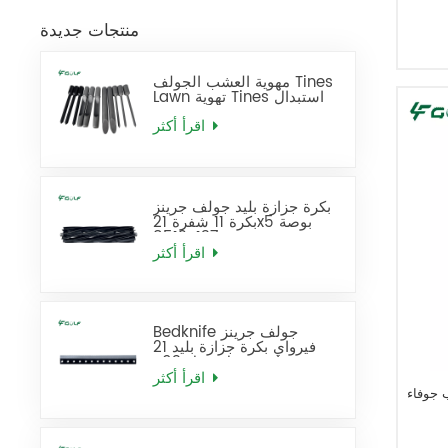
منتجات جديدة
مهوية العشب الجولف Tines
Lawn تهوية Tines استبدال
اقرأ أكثر
بكرة جزازة بليد جولف جرينز
بكرة 11 شفرة 21x5 بوصة
137-8512
اقرأ أكثر
Bedknife جولف جرينز
فيرواي بكرة جزازة بليد 21
بوصة قياسي يحل محل 93-
4262
اقرأ أكثر
Tines 3 / 4M