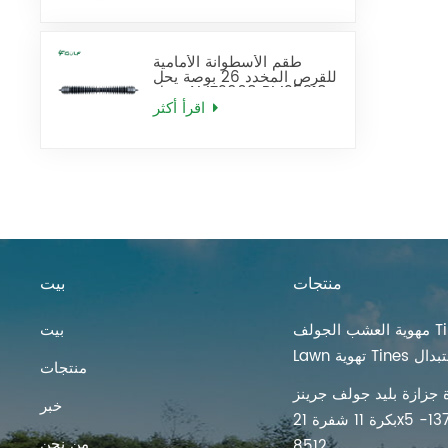
طقم الأسطوانة الأمامية
للقرص المخدد 26 بوصة يحل
محل AMT2968 BM25318
اقرأ أكثر
منتجات
بيت
مهوية العشب الجولف Tines
بيت
ية Tines استبدال
منتجات
 جزازة بليد جولف جرينز
خبر
بكرة 11 شفرة 21x5 بوصة 137-
من نحن
8512