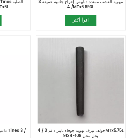
مهوية العشب ممتدة دبابيس إخراج جانبية عميقة 3
/ 4MTx6.693L
الجانب إخراج 3 /
اقرأ أكثر
جولف تيرف تهوية جوفاء تاينز دائم 3 / 4MTx5.75L
دائم 
يحل محل 108-9134