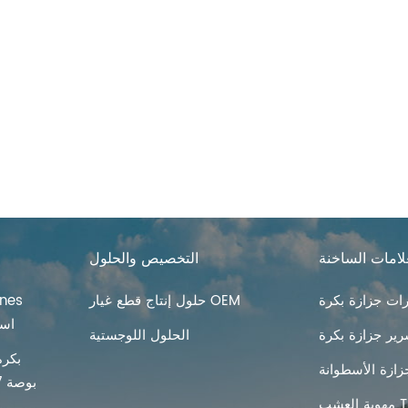
لامات الساخنة
التخصيص والحلول
ت جزازة بكرة
حلول إنتاج قطع غيار OEM
Lawn تهو
ير جزازة بكرة
الحلول اللوجستية
بكرة
زازة الأسطوانة
Tines