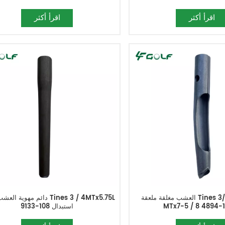
اقرأ أكثر
اقرأ أكثر
العشب مغلقة ملعقة Tines كورينج تاينز 3/4
دائم مهوية العشب جوفاء Tx5.75L
استبدال 108-9133