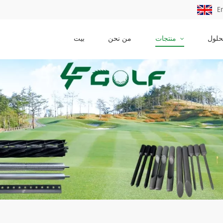
E
حلول
منتجات
من نحن
بيت