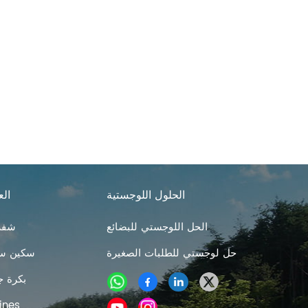
الحلول اللوجستية
الع
الحل اللوجستي للبضائع
شفرا
حل لوجستي للطلبات الصغيرة
سكين سر
بكرة ج
مهوية العشب 