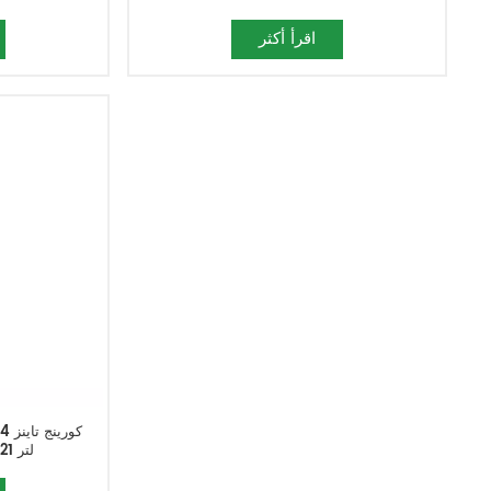
اقرأ أكثر
MTx7-5 / 8 لتر 121-4894