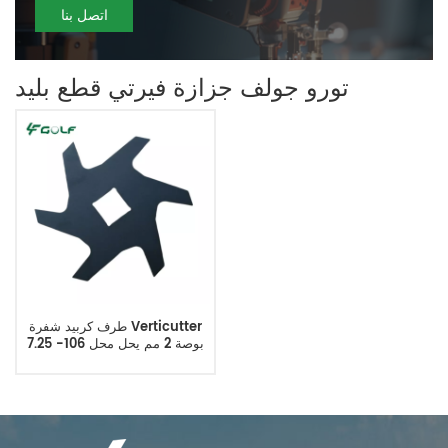
اتصل بنا
تورو جولف جزازة فيرتي قطع بليد
طرف كربيد شفرة Verticutter
7.25 بوصة 2 مم يحل محل 106-
8625