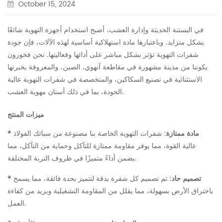
October 15, 2024
في البستنة الحديثة وإدارة العشب، أصبح استخدام أجهزة التهوية شائعًا
بشكل متزايد. وباعتبارها مادة استهلاكية أساسية لهذه الآلات، فإن جودة
شفرات التهوية تؤثر بشكل مباشر على أدائها وفعاليتها. نحن فخورون
بكوننا من مدينة مشهورة في مقاطعة آنهوي، الصين، والمعروفة بخبرتها
الاستثنائية في تصنيع السكاكين، والمتخصصة في شفرات التهوية عالية
.
الجودة، بما في ذلك
أسنان مهوية العشب
ميزات المنتج
مادة ممتازة
: شفرات التهوية الخاصة بنا مصنوعة من سبائك الفولاذ
*
عالية القوة، مما يوفر مقاومة ممتازة للتآكل وحماية من التآكل، مما
يضمن أداءً متميزًا في ظروف التربة المختلفة.
تصميم حاد
: تم تصميم كل شفرة بدقة لتتميز بحدة فائقة، مما يسمح
*
باختراق الأرض بسهولة، مما يقلل من المقاومة التشغيلية ويزيد من كفاءة
العمل.