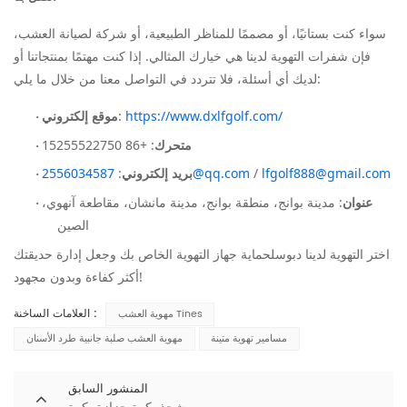
سواء كنت بستانيًا، أو مصممًا للمناظر الطبيعية، أو شركة لصيانة العشب،
فإن شفرات التهوية لدينا هي خيارك المثالي. إذا كنت مهتمًا بمنتجاتنا أو
لديك أي أسئلة، فلا تتردد في التواصل معنا من خلال ما يلي:
https://www.dxlfgolf.com/
:
موقع إلكتروني
·
متحرك
: +86 15255522750
·
lfgolf888@gmail.com
/
2556034587@qq.com
بريد إلكتروني
:
·
عنوان
: مدينة بوانج، منطقة بوانج، مدينة مانشان، مقاطعة آنهوي،
·
الصين
اختر التهوية لدينا
دبوس
لحماية جهاز التهوية الخاص بك وجعل إدارة حديقتك
أكثر كفاءة وبدون مجهود!
العلامات الساخنة :
مهوية العشب Tines
مسامير تهوية متينة
مهوية العشب صلبة جانبية طرد الأسنان
المنشور السابق