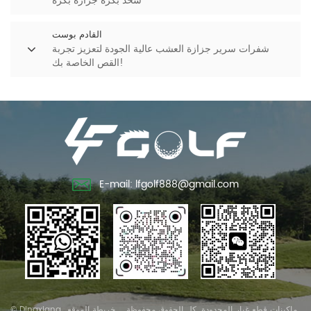
شحذ بكرة جزازة بكرة
القادم بوست
شفرات سرير جزازة العشب عالية الجودة لتعزيز تجربة
القص الخاصة بك!
E-mail: lfgolf888@gmail.com
© Dingxiang ماكينات قطع غيار المحدودة. كل الحقوق محفوظة .
خريطة الموقع