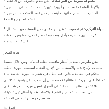
مجموعة متنوعة من المواصفات
: نحن نقدم مجموعة من الأحجام
*
والأبعاد المتوافقة مع نماذج أجهزة التهوية المختلفة، بما في ذلك
مهوية
العشب ذات أسنان جانبية صلبة
مما يضمن تعدد الاستخدامات وسهولة
الاستخدام لجميع العملاء.
سهلة التركيب
: تم تصميمها لتوفير الراحة، ويمكن للمستخدمين استبدال
*
شفرات التهوية بسرعة بأقل وقت توقف عن العمل، مما يعزز الكفاءة
التشغيلية الشاملة.
ميزة السعر
نحن ملتزمون بتقديم أسعار تنافسية للغاية لعملائنا. ومن خلال تبسيط
عمليات الإنتاج لدينا والاستفادة من الإدارة الفعالة لسلسلة التوريد، يمكننا
التحكم في التكاليف. علاوة على ذلك، فإن شفرات التهوية الخاصة بنا لا
تحافظ على الجودة الاستثنائية فحسب، بل إن سعرها أقل بنسبة 20% إلى
30% من المنتجات المماثلة في السوق. تسهل ميزة السعر هذه على
المزيد من المستخدمين الشراء والاستفادة منها
أسنان تهوية متينة
،
وتحسين جهود الرعاية في الحديقة.
اتصل بنا