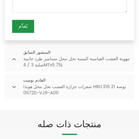
يُقدِّم
المنشور السابق
مهوية العشب القياسية المتينة تحل محل مسامير طرد جانبية
صلبة 3 / 4MTx5.75L
القادم بوست
شفرات جزازة العشب تحل محل هوندا HRU 216 21 بوصة
06720-VJ9-A00
منتجات ذات صله