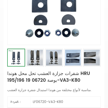
شفرات جزازة العشب تحل محل هوندا HRU
195/196 19 بوصة 06720-VA3-K80
استبدال شفرة جزازة العشب.
مناسبة لأنواع مختلفة من هوندا
LF06720-VA3-K80
الجزء لا. :