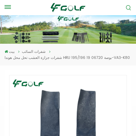
شفرات السائب
بيت
شفرات جزازة العشب تحل محل هوندا HRU 195/196 19 بوصة 06720-VA3-K80