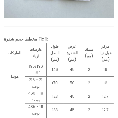
مخطط حجم شفرة Flail:
مركز
عرض
طول
سمك
عارضات
هول ديا.
الشفرة
النصل
للماركات
(مم)
ازياء
(مم)
(مم)
(مم)
195/196
146
45
2
16
- 19 "
هوندا
216 - 21
170
50
2
16
بوصة
460 - 18
123
45
2
12.7
بوصة
485 - 19
133
45
2
12.7
بوصة