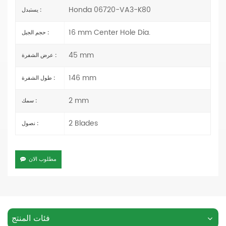
Honda 06720-VA3-K80
يستبدل :
16 mm Center Hole Dia.
حجم الجبل :
45 mm
عرض الشفرة :
146 mm
طول الشفرة :
2 mm
سمك :
2 Blades
نصول :
مطلوب الان
فئات المنتج