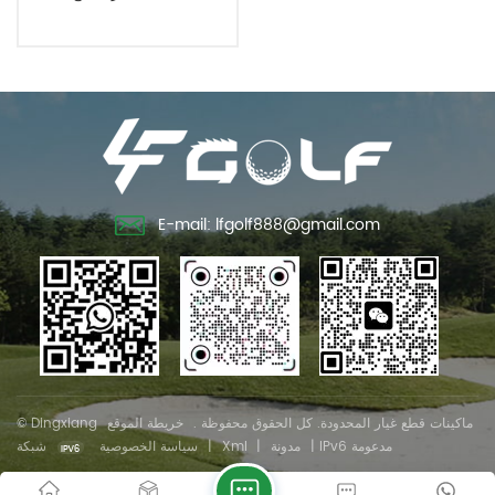
E-mail: lfgolf888@gmail.com
© Dingxiang ماكينات قطع غيار المحدودة. كل الحقوق محفوظة .
خريطة الموقع
شبكة IPv6 مدعومة
|
مدونة
|
Xml
|
سياسة الخصوصية