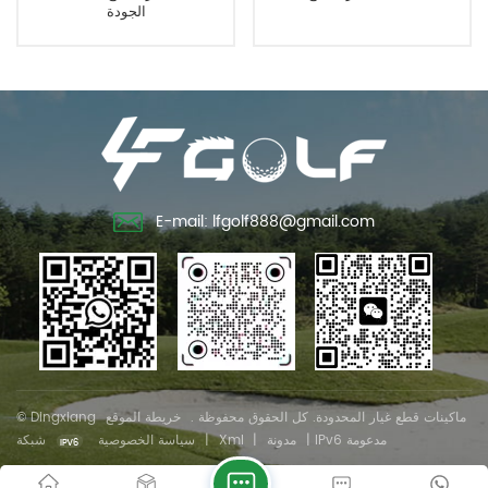
الجودة
E-mail: lfgolf888@gmail.com
© Dingxiang ماكينات قطع غيار المحدودة. كل الحقوق محفوظة .
خريطة الموقع
شبكة IPv6 مدعومة
|
مدونة
|
Xml
|
سياسة الخصوصية