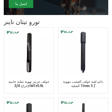
اتصل بنا
تورو تيتان تاينز
دائم لعبة غولف العشب مهوية
جولف جرينز تهوية صلبة جانبية
الصلبة Tines 3 /
الإخراج 3/4MTx5.9L
4MTx6.0Lx0.625OD يحل محل
TCU38365