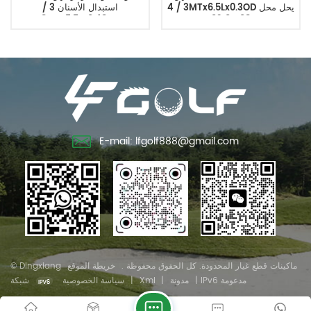
3 / 4MTx6.5Lx0.3OD يحل محل
استبدال الأسنان 3 /
8MTx5.5Lx0.48OD
108-9210
E-mail: lfgolf888@gmail.com
© Dingxiang ماكينات قطع غيار المحدودة. كل الحقوق محفوظة .
خريطة الموقع
شبكة IPv6 مدعومة
|
مدونة
|
Xml
|
سياسة الخصوصية