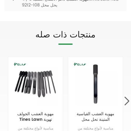
يحل محل 108-9212
منتجات ذات صله
مهوية العشب القياسية
مهوية العشب الجولف
المتينة تحل محل
Tines Lawn تهوية
مسامير طرد جانبية
Tines استبدال
مناسبة لأنواع مختلفة من
مناسبة لأنواع مختلفة من
صلبة 3 / 4MTx5.75L