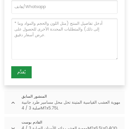
يُقدِّم
المنشور السابق
مهوية العشب القياسية المتينة تحل محل مسامير طرد جانبية
صلبة 3 / 4MTx5.75L
القادم بوست
مهوية العشب دائم الأسنان الصلبة 3 / 4MTx6.5Lx0.4OD