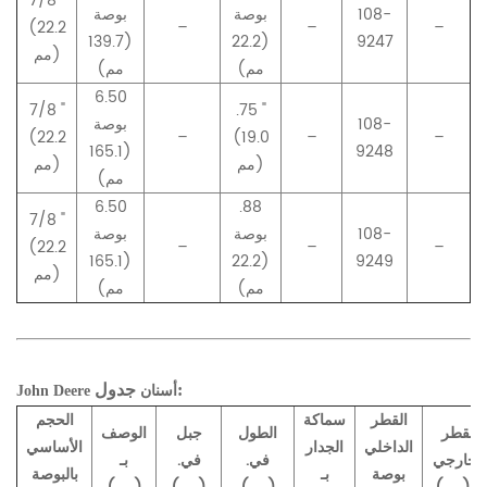
7/8 "
108-
بوصة
بوصة
(22.2
–
–
–
(139.7
(22.2
9247
مم)
مم)
مم)
6.50
7/8 "
.75 "
108-
بوصة
(22.2
–
(19.0
–
–
(165.1
9248
مم)
مم)
مم)
6.50
.88
7/8 "
108-
بوصة
بوصة
(22.2
–
–
–
(165.1
(22.2
9249
مم)
مم)
مم)
جدول:
أسنان
John Deere
القطر
سماكة
الحجم
القطر
الطول
جبل
الوصف
الداخلي
الجدار
الأساسي
الخارجي
في.
في.
بـ
بوصة
بـ
بالبوصة