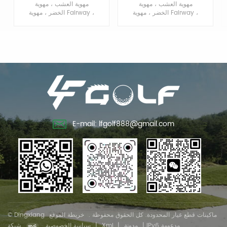
مهوية العشب ، مهوية
مهوية العشب ، مهوية
الخضر ، مهوية Fairway ،
الخضر ، مهوية Fairway ،
مهوية الحفر.
البطولة مهوية ، العشب
حفر مهوية.
E-mail: lfgolf888@gmail.com
© Dingxiang ماكينات قطع غيار المحدودة. كل الحقوق محفوظة .
خريطة الموقع
شبكة IPv6 مدعومة
|
مدونة
|
Xml
|
سياسة الخصوصية