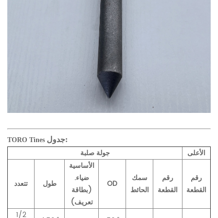
جدول:
TORO Tines
الأعلى
جولة صلبة
الأساسية
رقم
رقم
سمك
ضياء.
OD
طول
تتعدد
القطعة
القطعة
الحائط
(بطاقة
تعريف)
1/2