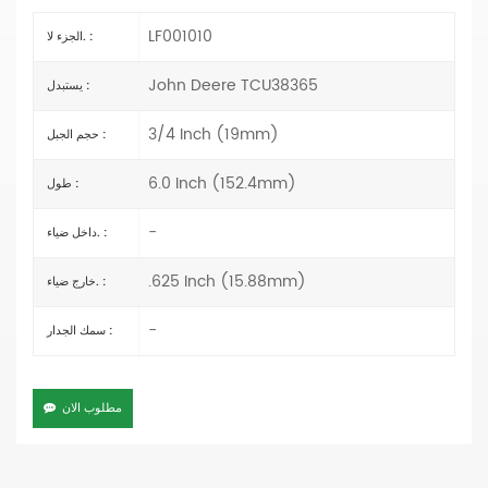
LF001010
الجزء لا. :
John Deere TCU38365
يستبدل :
3/4 Inch (19mm)
حجم الجبل :
6.0 Inch (152.4mm)
طول :
-
داخل ضياء. :
.625 Inch (15.88mm)
خارج ضياء. :
-
سمك الجدار :
مطلوب الان