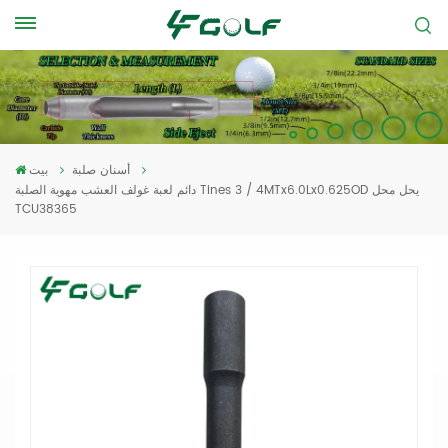
أسنان صلبة
بيت
دائم لعبة غولف العشب مهوية الصلبة Tines 3 / 4MTx6.0Lx0.625OD يحل محل
TCU38365