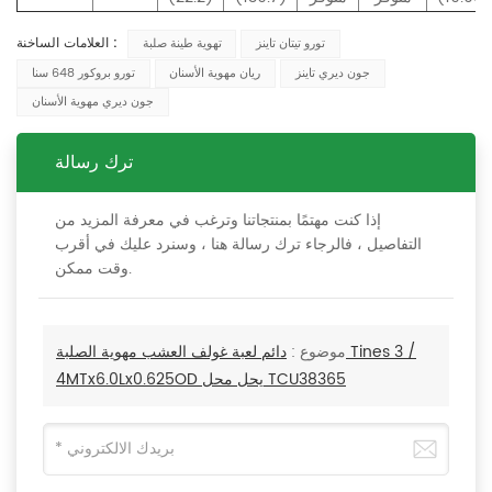
العلامات الساخنة :
تورو تيتان تاينز
تهوية طينة صلبة
جون ديري تاينز
ريان مهوية الأسنان
تورو بروكور 648 سنا
جون ديري مهوية الأسنان
ترك رسالة
إذا كنت مهتمًا بمنتجاتنا وترغب في معرفة المزيد من
التفاصيل ، فالرجاء ترك رسالة هنا ، وسنرد عليك في أقرب
وقت ممكن.
موضوع :
دائم لعبة غولف العشب مهوية الصلبة Tines 3 /
4MTx6.0Lx0.625OD يحل محل TCU38365