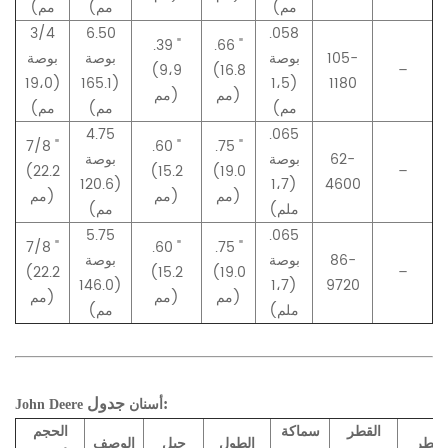
مم)
مم)
مم)
3/4
6.50
.058
.39 "
.66 "
105-
بوصة
بوصة
بوصة
(9،9
(16.8
–
(19،0
(165.1
(1،5
1180
مم)
مم)
مم)
مم)
مم)
4.75
.065
7/8 "
.60 "
.75 "
62-
بوصة
بوصة
(22.2
(15.2
(19.0
–
(120.6
(1،7
4600
مم)
مم)
مم)
ملم)
مم)
5.75
.065
7/8 "
.60 "
.75 "
86-
بوصة
بوصة
(22.2
(15.2
(19.0
–
(146.0
(1،7
9720
مم)
مم)
مم)
ملم)
مم)
جدول:
أسنان
John Deere
القطر
سماكة
الحجم
لقطر
الطول
جبل
الوصف