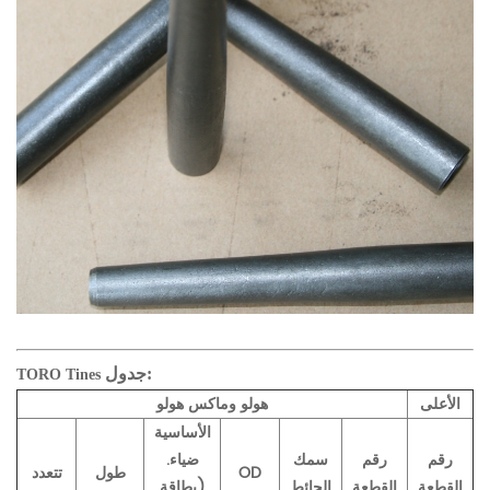
جدول:
TORO Tines
الأعلى
هولو وماكس هولو
الأساسية
رقم
رقم
سمك
ضياء.
OD
طول
تتعدد
القطعة
القطعة
الحائط
(بطاقة