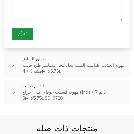
يُقدِّم
المنشور السابق
مهوية العشب القياسية المتينة تحل محل مسامير طرد جانبية
صلبة 3 / 4MTx5.75L
القادم بوست
مهوية العشب جوفاء أعلى إخراج Tines دائم 7 /
8MTx5.75L 86-9720
منتجات ذات صله