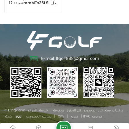
عميقة 12mmMTx361.9L يحل
محل SGS12500
E-mail: lfgolf888@gmail.com
© Dingxiang ماكينات قطع غيار المحدودة. كل الحقوق محفوظة .
خريطة الموقع
شبكة IPv6 مدعومة
|
مدونة
|
Xml
|
سياسة الخصوصية