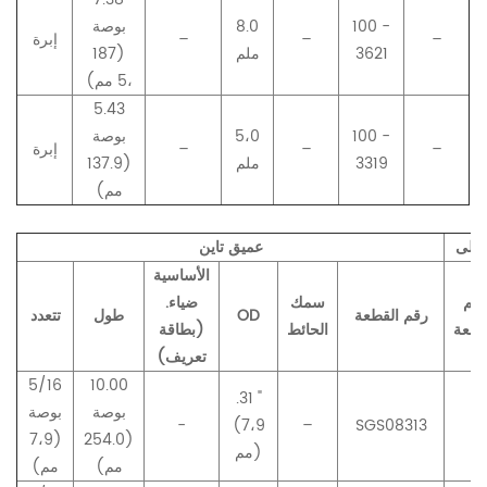
100 -
8.0
بوصة
–
–
–
إبرة
3621
ملم
(187
،
5
مم)
5.43
100 -
5،0
بوصة
–
–
–
إبرة
3319
ملم
(137.9
مم)
أعلى
عميق تاين
الأساسية
قم
سمك
ضياء.
رقم القطعة
OD
طول
تتعدد
قطعة
الحائط
(بطاقة
تعريف)
5/16
10.00
.31 "
بوصة
بوصة
-
(7،9
–
SGS08313
–
(7،9
(254.0
مم)
مم)
مم)