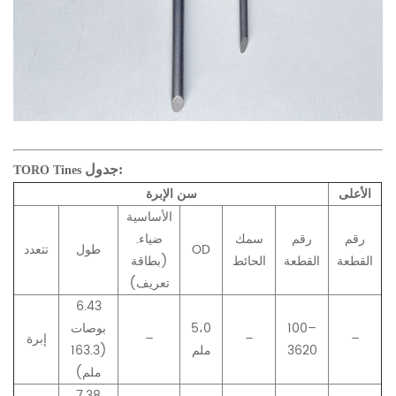
جدول:
TORO Tines
الأعلى
سن الإبرة
الأساسية
رقم
رقم
سمك
ضياء.
OD
طول
تتعدد
القطعة
القطعة
الحائط
(بطاقة
تعريف)
6.43
100–
5،0
بوصات
–
–
–
إبرة
3620
ملم
(163.3
ملم)
7.38