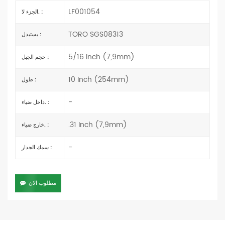
LF001054
الجزء لا. :
TORO SGS08313
يستبدل :
5/16 Inch (7,9mm)
حجم الجبل :
10 Inch (254mm)
طول :
-
داخل ضياء. :
.31 Inch (7,9mm)
خارج ضياء. :
-
سمك الجدار :
مطلوب الان