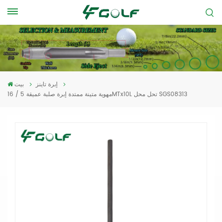
إبرة تاينز
بيت
مهوية متينة ممتدة إبرة صلبة عميقة 5 / 16MTx10L تحل محل SGS08313