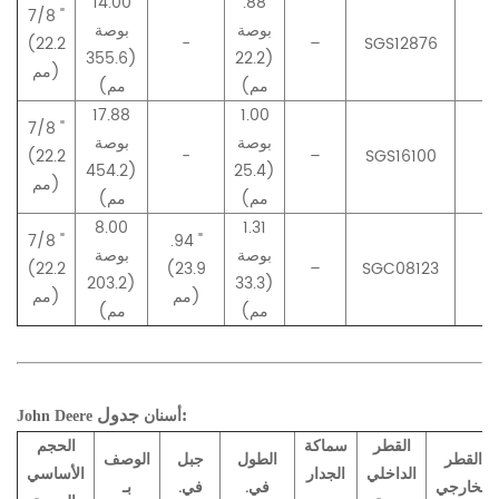
14.00
.88
7/8 "
بوصة
بوصة
(22.2
-
–
SGS12876
–
(355.6
(22.2
مم)
مم)
مم)
17.88
1.00
7/8 "
بوصة
بوصة
(22.2
-
–
SGS16100
–
(454.2
(25.4
مم)
مم)
مم)
8.00
1.31
7/8 "
.94 "
بوصة
بوصة
(22.2
(23.9
–
SGC08123
–
(203.2
(33.3
مم)
مم)
مم)
مم)
جدول:
أسنان
John Deere
القطر
سماكة
الحجم
القطر
الطول
جبل
الوصف
الداخلي
الجدار
الأساسي
الخارجي
في.
في.
بـ