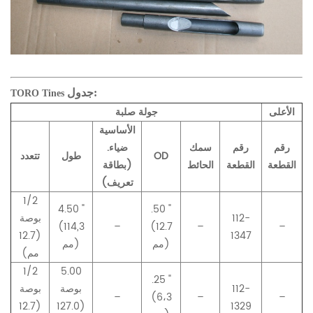
جدول:
TORO Tines
الأعلى
جولة صلبة
الأساسية
رقم
رقم
سمك
ضياء.
OD
طول
تتعدد
القطعة
القطعة
الحائط
(بطاقة
تعريف)
1/2
4.50 "
.50 "
112-
بوصة
(114
,
3
–
(12.7
–
–
(12.7
1347
مم)
مم)
مم)
1/2
5.00
.25 "
112-
بوصة
بوصة
–
(6،3
–
–
(12.7
(127.0
1329