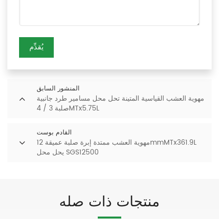
يُقدِّم
المنشور السابق
مهوية العشب القياسية المتينة تحل محل مسامير طرد جانبية
صلبة 3 / 4MTx5.75L
القادم بوست
مهوية العشب ممتدة إبرة صلبة عميقة 12mmMTx361.9L
يحل محل SGS12500
منتجات ذات صله