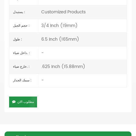
Customized Products
يستبدل :
3/4 Inch (19mm)
حجم الجبل :
6.5 Inch (165mm)
طول :
-
داخل ضياء. :
.625 Inch (15.88mm)
خارج ضياء. :
-
سمك الجدار :
مطلوب الان