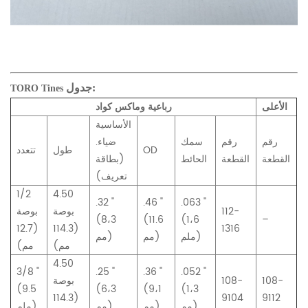
جدول:
TORO Tines
الأعلى
رباعية وماكس كواد
الأساسية
رقم
رقم
سمك
ضياء.
OD
طول
تتعدد
القطعة
القطعة
الحائط
(بطاقة
تعريف)
1/2
4.50
.32 "
.46 "
.063 "
112-
بوصة
بوصة
(8،3
(11.6
(1،6
–
(12.7
(114.3
1316
ملم)
مم)
مم)
مم)
مم)
4.50
3/8 "
.25 "
.36 "
.052 "
108-
108-
بوصة
(9.5
(6،3
(9،1
(1،3
(114.3
9104
9112
مم)
مم)
مم)
ملم)