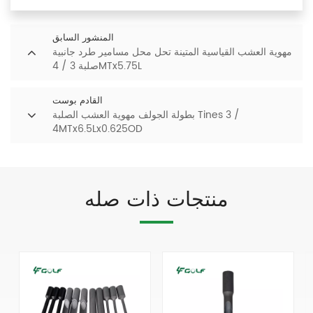
المنشور السابق
مهوية العشب القياسية المتينة تحل محل مسامير طرد جانبية
صلبة 3 / 4MTx5.75L
القادم بوست
بطولة الجولف مهوية العشب الصلبة Tines 3 /
4MTx6.5Lx0.625OD
منتجات ذات صله