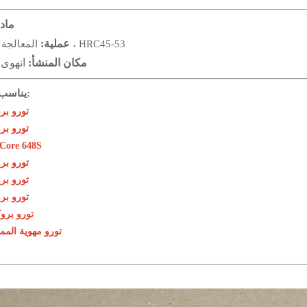
ماد
عملية:
المعالجة الحرارية ، HRC45-53
مكان المنشأ:
انهوى 
يناسب النماذج:
تورو بروك
تورو بروك
تورو re 648S
تورو بروك
تورو بروك
تورو بروك
تورو بروكور
تورو مهوية المم