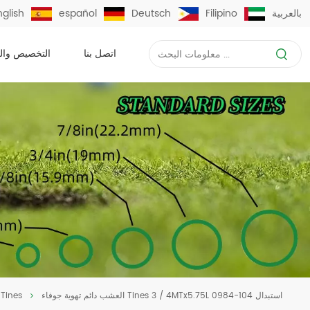
بالعربية
Filipino
Deutsch
español
nglish
اتصل بنا
التخصيص وال
العشب دائم تهوية جوفاء Tines 3 / 4MTx5.75L استبدال 104-0984
جوفاء أعلى إخراج ines