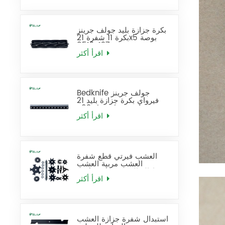
بكرة جزازة بليد جولف جرينز
بكرة 11 شفرة 21x5 بوصة
137-8512
اقرأ أكثر
Bedknife جولف جرينز
فيرواي بكرة جزازة بليد 21
بوصة قياسي يحل محل 93-
4262
اقرأ أكثر
العشب فيرتي قطع شفرة
العشب مربية العشب
Dethatcher إزالة القش
شفرة استبدال
اقرأ أكثر
استبدال شفرة جزازة العشب