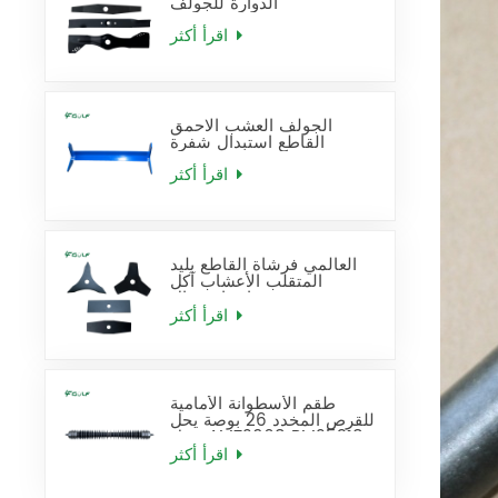
الدوارة للجولف
اقرأ أكثر
الجولف العشب الاحمق
القاطع استبدال شفرة
اقرأ أكثر
العالمي فرشاة القاطع بليد
المتقلب الأعشاب آكل
شفرات استبدال
اقرأ أكثر
طقم الأسطوانة الأمامية
للقرص المخدد 26 بوصة يحل
محل AMT2968 BM25318
اقرأ أكثر