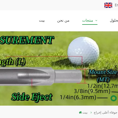
E
حلول
منتجات
من نحن
بيت
T
بيت