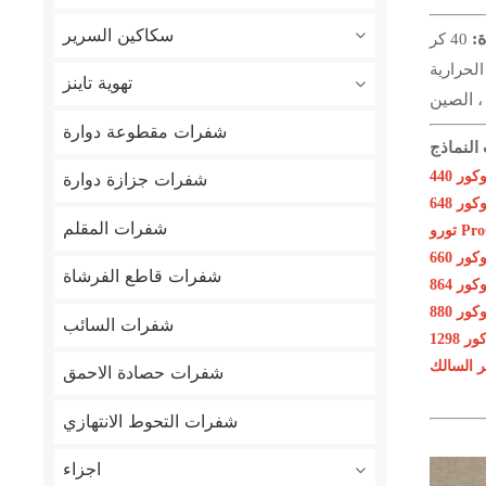
سكاكين السرير
ة:
40 كر
تهوية تاينز
، الصين
شفرات مقطوعة دوارة
شفرات جزازة دوارة
ور 440
ور 648
شفرات المقلم
ProCo
ور 660
شفرات قاطع الفرشاة
ور 864
ور 880
شفرات السائب
 1298
ر السالك
شفرات حصادة الاحمق
شفرات التحوط الانتهازي
اجزاء